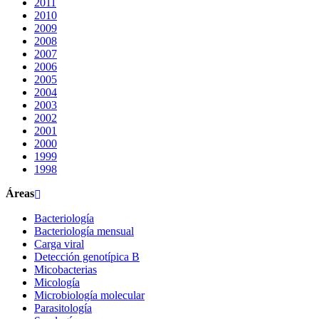
2011
2010
2009
2008
2007
2006
2005
2004
2003
2002
2001
2000
1999
1998
Áreas
Bacteriología
Bacteriología mensual
Carga viral
Detección genotípica B
Micobacterias
Micología
Microbiología molecular
Parasitología