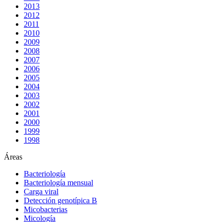
2013
2012
2011
2010
2009
2008
2007
2006
2005
2004
2003
2002
2001
2000
1999
1998
Áreas
Bacteriología
Bacteriología mensual
Carga viral
Detección genotípica B
Micobacterias
Micología