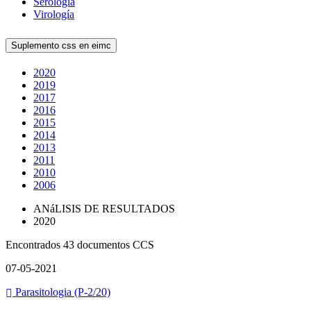
Serología
Virología
Suplemento css en eimc
2020
2019
2017
2016
2015
2014
2013
2011
2010
2006
ANáLISIS DE RESULTADOS
2020
Encontrados 43 documentos CCS
07-05-2021
Parasitologia (P-2/20)