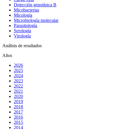
Detección genotípica B
Micobacterias
Micología
Microbiología molecular
Parasitología
Serología
Virología
Análisis de resultados
Años
2026
2025
2024
2023
2022
2021
2020
2019
2018
2017
2016
2015
2014