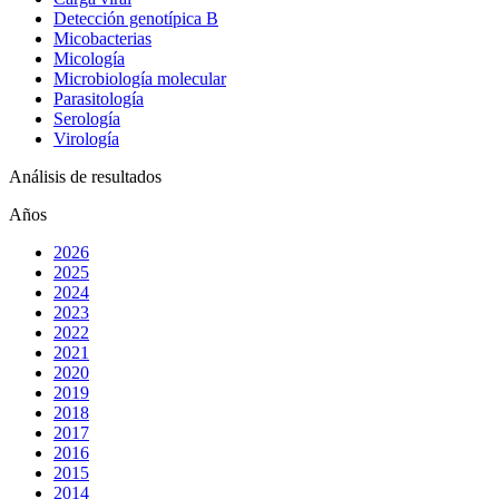
Detección genotípica B
Micobacterias
Micología
Microbiología molecular
Parasitología
Serología
Virología
Análisis de resultados
Años
2026
2025
2024
2023
2022
2021
2020
2019
2018
2017
2016
2015
2014