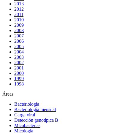
2013
2012
2011
2010
2009
2008
2007
2006
2005
2004
2003
2002
2001
2000
1999
1998
Áreas
Bacteriología
Bacteriología mensual
Carga viral
Detección genotípica B
Micobacterias
Micología