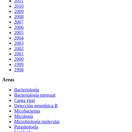
2011
2010
2009
2008
2007
2006
2005
2004
2003
2002
2001
2000
1999
1998
Áreas
Bacteriología
Bacteriología mensual
Carga viral
Detección genotípica B
Micobacterias
Micología
Microbiología molecular
Parasitología