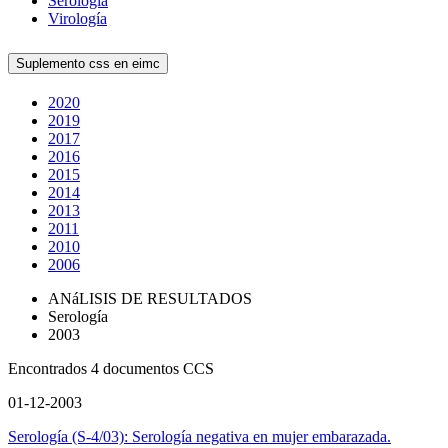
Serología
Virología
Suplemento css en eimc
2020
2019
2017
2016
2015
2014
2013
2011
2010
2006
ANáLISIS DE RESULTADOS
Serología
2003
Encontrados 4 documentos CCS
01-12-2003
Serología (S-4/03): Serología negativa en mujer embarazada.