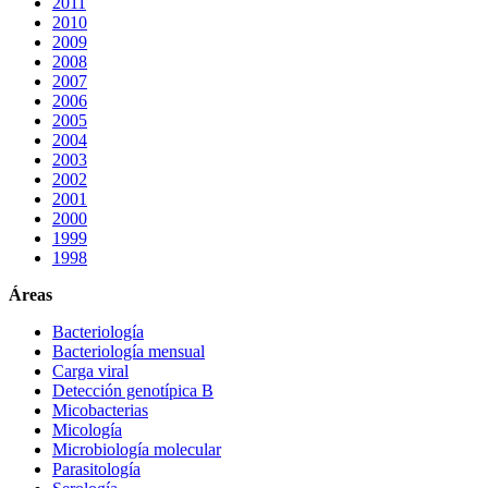
2011
2010
2009
2008
2007
2006
2005
2004
2003
2002
2001
2000
1999
1998
Áreas
Bacteriología
Bacteriología mensual
Carga viral
Detección genotípica B
Micobacterias
Micología
Microbiología molecular
Parasitología