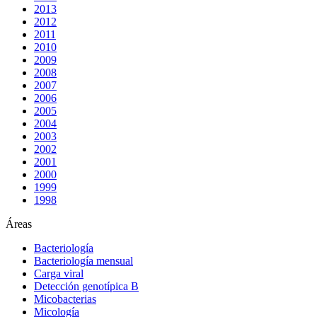
2013
2012
2011
2010
2009
2008
2007
2006
2005
2004
2003
2002
2001
2000
1999
1998
Áreas
Bacteriología
Bacteriología mensual
Carga viral
Detección genotípica B
Micobacterias
Micología