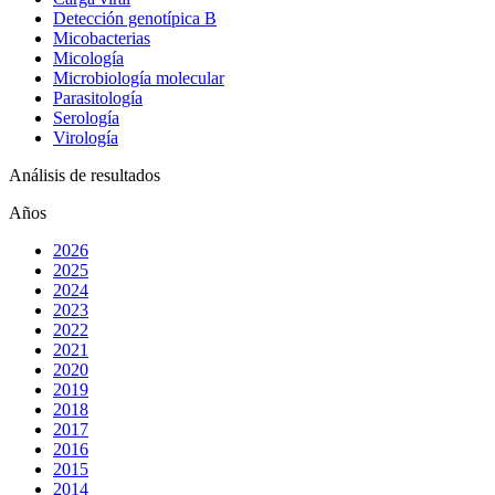
Detección genotípica B
Micobacterias
Micología
Microbiología molecular
Parasitología
Serología
Virología
Análisis de resultados
Años
2026
2025
2024
2023
2022
2021
2020
2019
2018
2017
2016
2015
2014