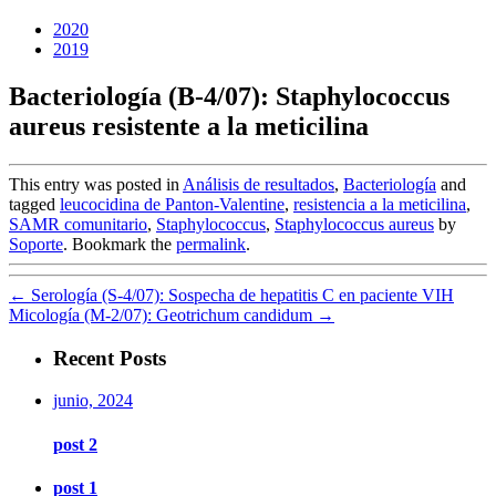
2020
2019
Bacteriología (B-4/07): Staphylococcus
aureus resistente a la meticilina
This entry was posted in
Análisis de resultados
,
Bacteriología
and
tagged
leucocidina de Panton-Valentine
,
resistencia a la meticilina
,
SAMR comunitario
,
Staphylococcus
,
Staphylococcus aureus
by
Soporte
. Bookmark the
permalink
.
←
Serología (S-4/07): Sospecha de hepatitis C en paciente VIH
Micología (M-2/07): Geotrichum candidum
→
Recent Posts
junio, 2024
post 2
post 1