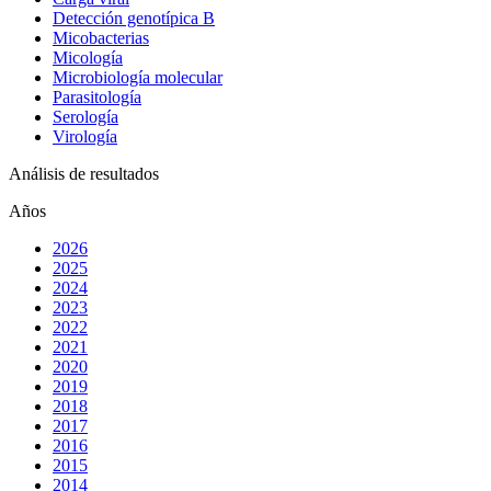
Detección genotípica B
Micobacterias
Micología
Microbiología molecular
Parasitología
Serología
Virología
Análisis de resultados
Años
2026
2025
2024
2023
2022
2021
2020
2019
2018
2017
2016
2015
2014