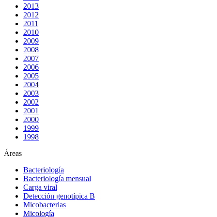
2013
2012
2011
2010
2009
2008
2007
2006
2005
2004
2003
2002
2001
2000
1999
1998
Áreas
Bacteriología
Bacteriología mensual
Carga viral
Detección genotípica B
Micobacterias
Micología