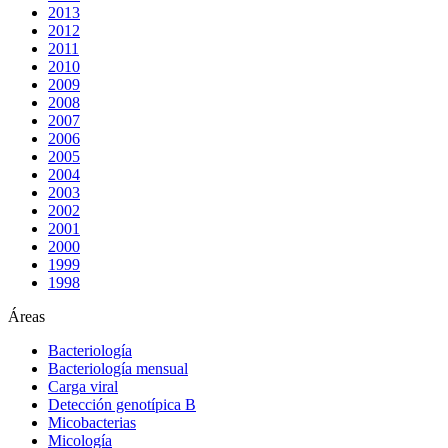
2013
2012
2011
2010
2009
2008
2007
2006
2005
2004
2003
2002
2001
2000
1999
1998
Áreas
Bacteriología
Bacteriología mensual
Carga viral
Detección genotípica B
Micobacterias
Micología