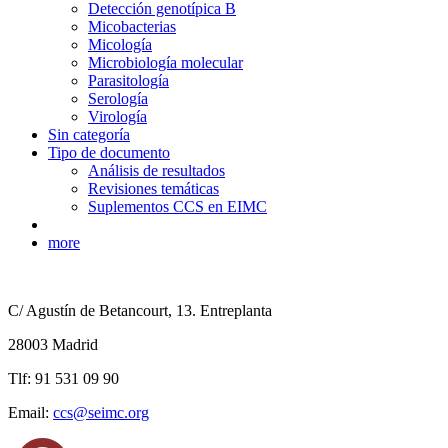
Detección genotípica B
Micobacterias
Micología
Microbiología molecular
Parasitología
Serología
Virología
Sin categoría
Tipo de documento
Análisis de resultados
Revisiones temáticas
Suplementos CCS en EIMC
more
C/ Agustín de Betancourt, 13. Entreplanta
28003 Madrid
Tlf: 91 531 09 90
Email:
ccs@seimc.org