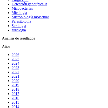
Detección genotípica B
Micobacterias
Micología
Microbiología molecular
Parasitología
Serología
Virología
Análisis de resultados
Años
2026
2025
2024
2023
2022
2021
2020
2019
2018
2017
2016
2015
2014