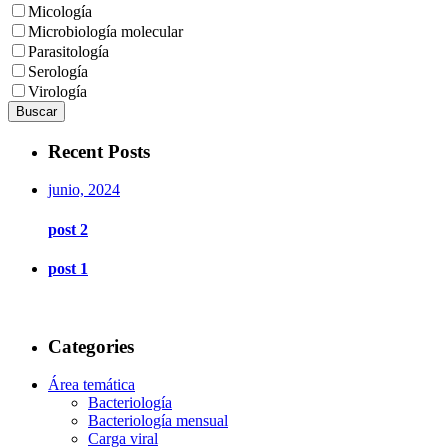
Micología
Microbiología molecular
Parasitología
Serología
Virología
Buscar
Recent Posts
junio, 2024
post 2
post 1
Categories
Área temática
Bacteriología
Bacteriología mensual
Carga viral