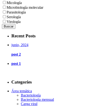
Micología
Microbiología molecular
Parasitología
Serología
Virología
Buscar
Recent Posts
junio, 2024
post 2
post 1
Categories
Área temática
Bacteriología
Bacteriología mensual
Carga viral