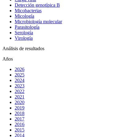
Detección genotípica B
Micobacterias
Micología
Microbiología molecular
Parasitología
Serología
Virología
Análisis de resultados
Años
2026
2025
2024
2023
2022
2021
2020
2019
2018
2017
2016
2015
2014