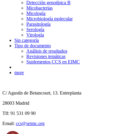
Detección genotípica B
Micobacterias
Micología
Microbiología molecular
Parasitología
Serología
Virología
Sin categoría
Tipo de documento
Análisis de resultados
Revisiones temáticas
Suplementos CCS en EIMC
more
C/ Agustín de Betancourt, 13. Entreplanta
28003 Madrid
Tlf: 91 531 09 90
Email:
ccs@seimc.org