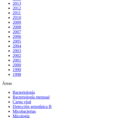
2013
2012
2011
2010
2009
2008
2007
2006
2005
2004
2003
2002
2001
2000
1999
1998
Áreas
Bacteriología
Bacteriología mensual
Carga viral
Detección genotípica B
Micobacterias
Micología