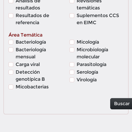
Análisis de
Revisiones
resultados
temáticas
Resultados de
Suplementos CCS
referencia
en EIMC
Área Temática
Bacteriología
Micología
Bacteriología
Microbiología
mensual
molecular
Carga viral
Parasitología
Detección
Serología
genotípica B
Virología
Micobacterias
Buscar