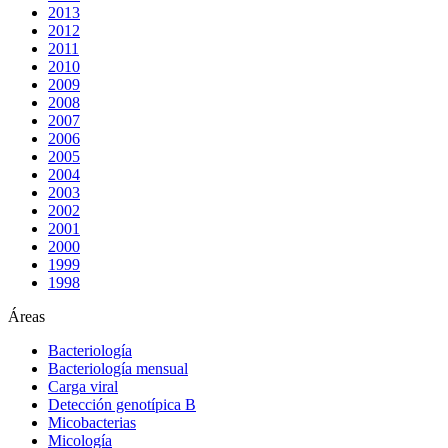
2013
2012
2011
2010
2009
2008
2007
2006
2005
2004
2003
2002
2001
2000
1999
1998
Áreas
Bacteriología
Bacteriología mensual
Carga viral
Detección genotípica B
Micobacterias
Micología