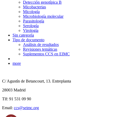
Detección genotípica B
Micobacterias
Micología
Microbiología molecular
Parasitología
Serología
Virología
Sin categoría
Tipo de documento
Análisis de resultados
Revisiones temáticas
Suplementos CCS en EIMC
more
C/ Agustín de Betancourt, 13. Entreplanta
28003 Madrid
Tlf: 91 531 09 90
Email:
ccs@seimc.org