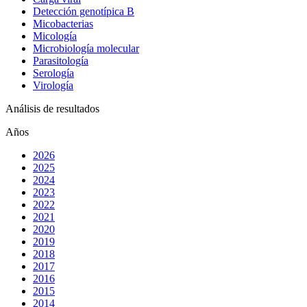
Detección genotípica B
Micobacterias
Micología
Microbiología molecular
Parasitología
Serología
Virología
Análisis de resultados
Años
2026
2025
2024
2023
2022
2021
2020
2019
2018
2017
2016
2015
2014