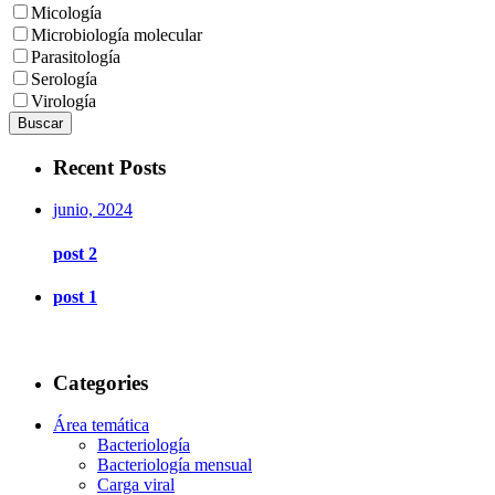
Micología
Microbiología molecular
Parasitología
Serología
Virología
Buscar
Recent Posts
junio, 2024
post 2
post 1
Categories
Área temática
Bacteriología
Bacteriología mensual
Carga viral