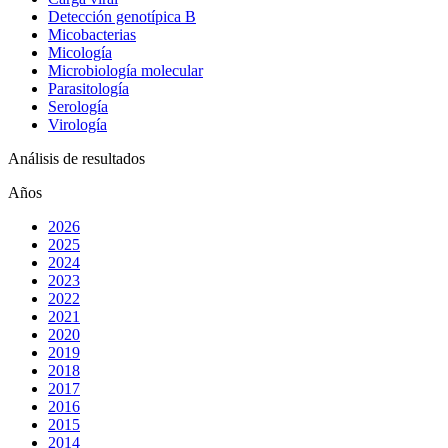
Detección genotípica B
Micobacterias
Micología
Microbiología molecular
Parasitología
Serología
Virología
Análisis de resultados
Años
2026
2025
2024
2023
2022
2021
2020
2019
2018
2017
2016
2015
2014