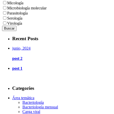
Micología
Microbiología molecular
Parasitología
Serología
Virología
Buscar
Recent Posts
junio, 2024
post 2
post 1
Categories
Área temática
Bacteriología
Bacteriología mensual
Carga viral