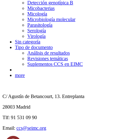
Detección genotípica B
Micobacterias
Micología
Microbiología molecular
Parasitología
Serología
Virología
Sin categoría
Tipo de documento
Análisis de resultados
Revisiones temáticas
Suplementos CCS en EIMC
more
C/ Agustín de Betancourt, 13. Entreplanta
28003 Madrid
Tlf: 91 531 09 90
Email:
ccs@seimc.org