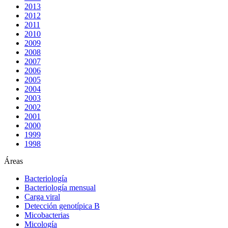
2013
2012
2011
2010
2009
2008
2007
2006
2005
2004
2003
2002
2001
2000
1999
1998
Áreas
Bacteriología
Bacteriología mensual
Carga viral
Detección genotípica B
Micobacterias
Micología