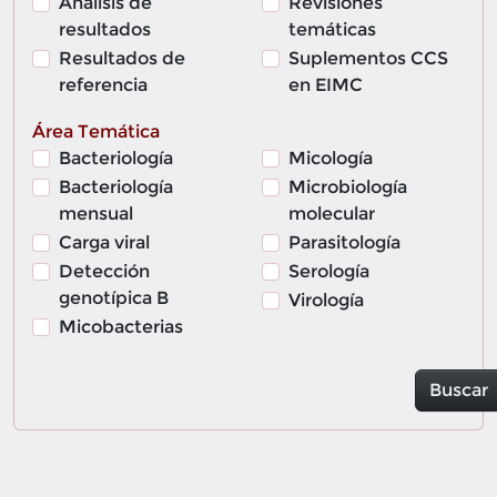
Análisis de
Revisiones
resultados
temáticas
Resultados de
Suplementos CCS
referencia
en EIMC
Área Temática
Bacteriología
Micología
Bacteriología
Microbiología
mensual
molecular
Carga viral
Parasitología
Detección
Serología
genotípica B
Virología
Micobacterias
Buscar