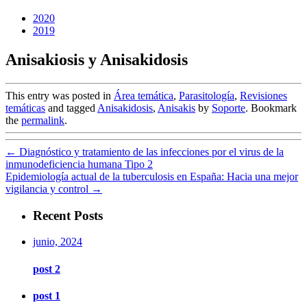
2020
2019
Anisakiosis y Anisakidosis
This entry was posted in
Área temática
,
Parasitología
,
Revisiones
temáticas
and tagged
Anisakidosis
,
Anisakis
by
Soporte
. Bookmark
the
permalink
.
←
Diagnóstico y tratamiento de las infecciones por el virus de la
inmunodeficiencia humana Tipo 2
Epidemiología actual de la tuberculosis en España: Hacia una mejor
vigilancia y control
→
Recent Posts
junio, 2024
post 2
post 1