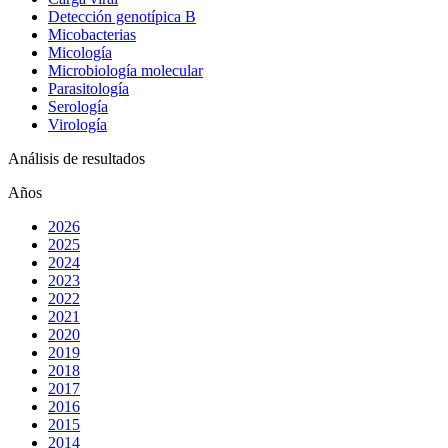
Detección genotípica B
Micobacterias
Micología
Microbiología molecular
Parasitología
Serología
Virología
Análisis de resultados
Años
2026
2025
2024
2023
2022
2021
2020
2019
2018
2017
2016
2015
2014