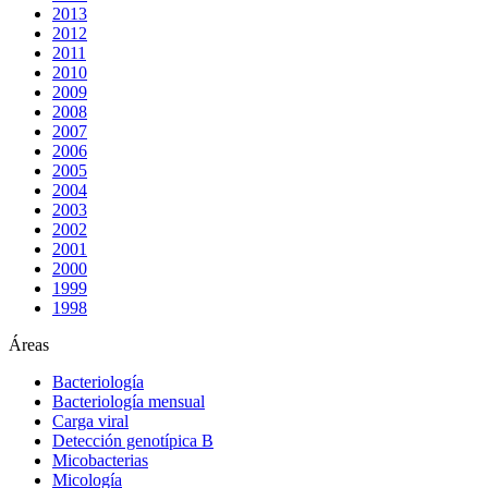
2013
2012
2011
2010
2009
2008
2007
2006
2005
2004
2003
2002
2001
2000
1999
1998
Áreas
Bacteriología
Bacteriología mensual
Carga viral
Detección genotípica B
Micobacterias
Micología