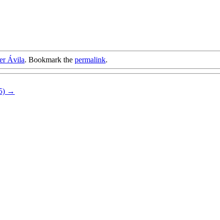
er Ávila
. Bookmark the
permalink
.
5)
→