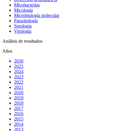
Micobacterias
Micología
Microbiología molecular
Parasitología
Serología
Virología
Análisis de resultados
Años
2026
2025
2024
2023
2022
2021
2020
2019
2018
2017
2016
2015
2014
2013