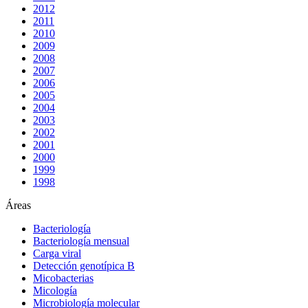
2012
2011
2010
2009
2008
2007
2006
2005
2004
2003
2002
2001
2000
1999
1998
Áreas
Bacteriología
Bacteriología mensual
Carga viral
Detección genotípica B
Micobacterias
Micología
Microbiología molecular