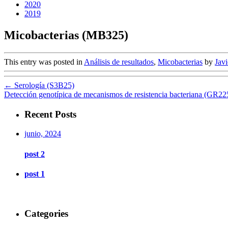
2020
2019
Micobacterias (MB325)
This entry was posted in
Análisis de resultados
,
Micobacterias
by
Javi
←
Serología (S3B25)
Detección genotípica de mecanismos de resistencia bacteriana (GR22
Recent Posts
junio, 2024
post 2
post 1
Categories