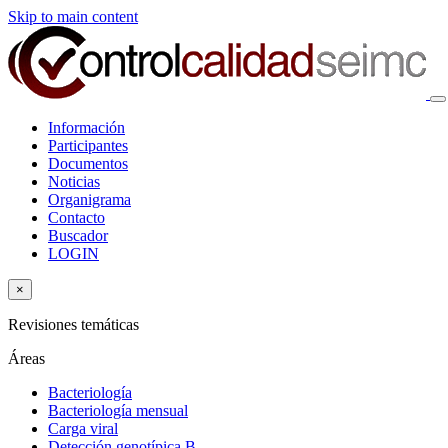
Skip to main content
Información
Participantes
Documentos
Noticias
Organigrama
Contacto
Buscador
LOGIN
×
Revisiones temáticas
Áreas
Bacteriología
Bacteriología mensual
Carga viral
Detección genotípica B