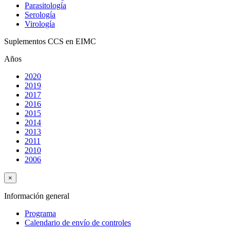
Parasitología
Serología
Virología
Suplementos CCS en EIMC
Años
2020
2019
2017
2016
2015
2014
2013
2011
2010
2006
×
Información general
Programa
Calendario de envío de controles