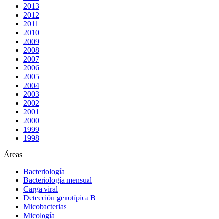
2013
2012
2011
2010
2009
2008
2007
2006
2005
2004
2003
2002
2001
2000
1999
1998
Áreas
Bacteriología
Bacteriología mensual
Carga viral
Detección genotípica B
Micobacterias
Micología