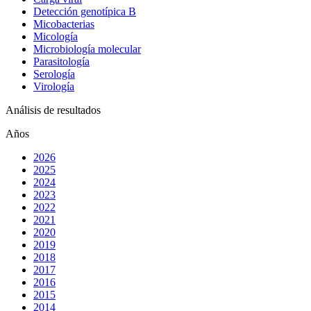
Detección genotípica B
Micobacterias
Micología
Microbiología molecular
Parasitología
Serología
Virología
Análisis de resultados
Años
2026
2025
2024
2023
2022
2021
2020
2019
2018
2017
2016
2015
2014