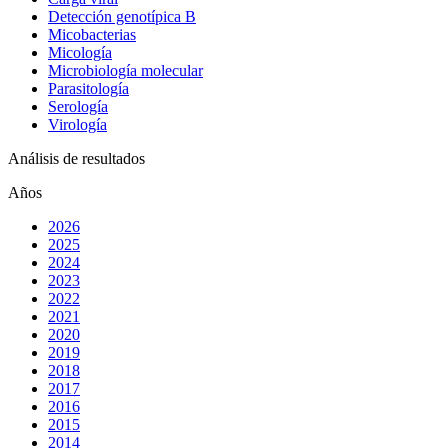
Detección genotípica B
Micobacterias
Micología
Microbiología molecular
Parasitología
Serología
Virología
Análisis de resultados
Años
2026
2025
2024
2023
2022
2021
2020
2019
2018
2017
2016
2015
2014