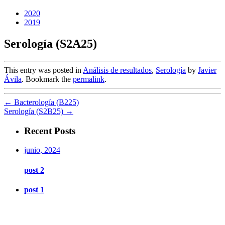
2020
2019
Serología (S2A25)
This entry was posted in
Análisis de resultados
,
Serología
by
Javier
Ávila
. Bookmark the
permalink
.
←
Bacterología (B225)
Serología (S2B25)
→
Recent Posts
junio, 2024
post 2
post 1