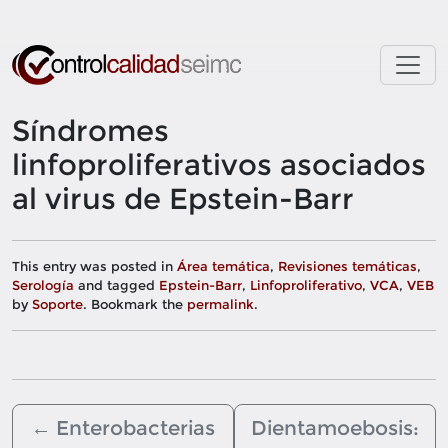
Skip to main content
Síndromes
linfoproliferativos asociados
al virus de Epstein-Barr
This entry was posted in
Área temática
,
Revisiones temáticas
,
Serología
and tagged
Epstein-Barr
,
Linfoproliferativo
,
VCA
,
VEB
by
Soporte
. Bookmark the
permalink
.
←
Enterobacterias
Dientamoebosis: