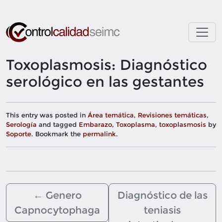
Skip to main content
Toxoplasmosis: Diagnóstico
serológico en las gestantes
This entry was posted in
Área temática
,
Revisiones temáticas
,
Serología
and tagged
Embarazo
,
Toxoplasma
,
toxoplasmosis
by
Soporte
. Bookmark the
permalink
.
←
Genero
Diagnóstico de las
Capnocytophaga
teniasis